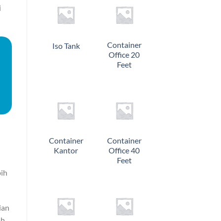
i
Container
Iso Tank
Office 20
Feet
Container
Container
Kantor
Office 40
Feet
bih
ian
ah