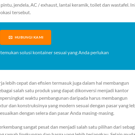
ntu, jendela, AC / exhaust, lantai keramik, toilet dan wastafel. In
okasi tersebut.
HUBUNGI KAMI
 temukan solusi kontainer sesuai yang Anda perlukan
erja lebih cepat dan efisien termasuk juga dalam hal membangun
ebagai salah satu produk yang dapat dikonversi menjadi kantor
mempersingkat waktu pembangunan daripada harus membangun
ktur dan konstruksinya yang modern sesuai dengan pasar yang le
sesuaikan dengan selera dan pasar Anda masing-masing.
erkembang sangat pesat dan menjadi salah satu pilihan dari sebag
 ramah lingkungan dan harga yang lebih terjangkau. Selain mud