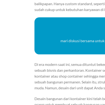
balikpapan. Hanya custom standard, seperti pi
sudah cukup untuk kebutuhan karyawan di l
mari diskusi bersama untuk
Di era modern saat ini, semua dituntut bek
sebuah bisnis dan perkantoran. Kontainer s
kontainer atau shop container sehingga 
sebuah bangunan permanen. Selain itu, stru
muda. Namun, desain dari unit dapat Anda 
Desain bangunan dari kontainer kini telah b
orang untuk membuat sebuah bangunan yang