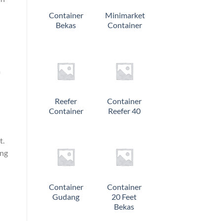
Container
Minimarket
Bekas
Container
m
Reefer
Container
Container
Reefer 40
t.
ang
Container
Container
Gudang
20 Feet
Bekas