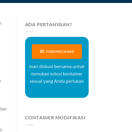
.
ADA PERTANYAAN?
HUBUNGI KAMI
mari diskusi bersama untuk
temukan solusi kontainer
n
sesuai yang Anda perlukan
 dan
CONTAINER MODIFIKASI
p