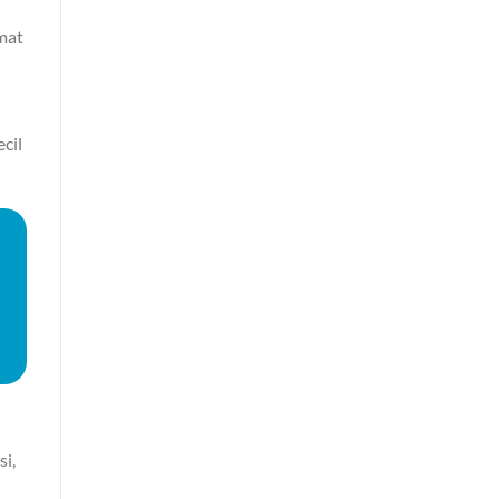
mat
cil
si,