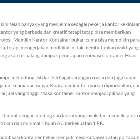
kini telah banyak yang menjelma sebagai pekerja kantor kekiniaan
tor yang berbeda dan kreatif, tetapi tetap bisa memberikan
ofesi. Memilih Kantor Kontainer bukan cuma bisa membikin para
a, tetapi mengerjakan modifikai ini tak membutuhkan wakt yang
 yang akan terhalang dampak penerapan renovasi Container Head
ampu melindungi isi dari berbagai serangan cuaca dan juga tahan
njamin keamanan isinya. Kontainer kantor mudah dipindahkan, da
ilai jual yang tinggi. Maka kontainer kantor menjadi pilihan yang
 dimuat dengan dinding dan lantai yang layak dan memiliki pintu
istrikan dan minimal 1 buah AC berkekuatan 1 PK.
odifikasi kontainer bekas menjadi mess karyawan atau portacam